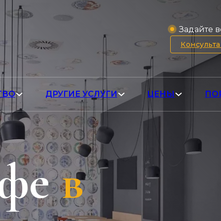
Задайте в
Консульт
ТВО
ДРУГИЕ УСЛУГИ
ЦЕНЫ
ПО
афе
в