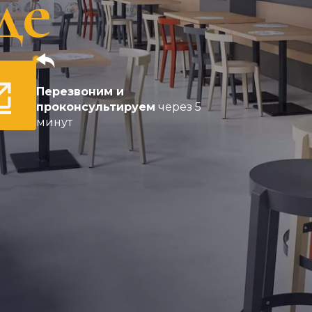
де
Перезвоним и
проконсультируем
через 5
минут