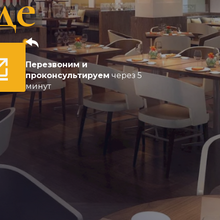
де
Перезвоним и
проконсультируем
через 5
минут