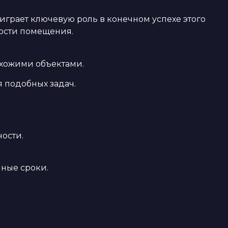
рает ключевую роль в конечном успехе этого
ности помещения.
охожими объектами.
 подобных задач.
ости.
нные сроки.