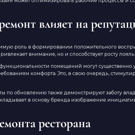
зайн может оптимизировать рабочие процессы и со
емонт влияет на репутац
чимую роль в формировании положительного воспри
ривлекает внимание, но и способствует росту лояль
ункциональности помещений могут существенно ул
бованиям комфорта. Это, в свою очередь, стимули
 по обновлению также демонстрируют заботу владе
ладывает в основу бренда изображение инициативн
емонта ресторана